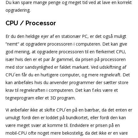
Du kan spare mange penge og meget tid ved at lave en korrekt
opgradering.
CPU / Processor
Er du den heldige ejer af en stationær PC, er det også muligt
”nemt” at opgradere processoren i computeren. Det kan give
god mening, at opgradere processoren til en flerkernet CPU,
især hvis den er et par år gammel, da prisen på processoren
med stor sandsynlighed er faldet markant. Ved udskiftning af
CPU´en får du en hurtigere computer, og mere regnekraft. Det
kan anbefales hvis du anvender programmer der sætter store
krav til regnekraften i computeren. Det kan f.eks være et
tegneprogram eller et 3D program.
Vi anbefaler ikke at skifte CPU´en på en bærbar, da det enten er
umuligt fordi den er loddet på bundkortet, eller fordi den kan
være meget svær at komme til. Endvidere er prisen på en
mobil-CPU ofte noget mere bekostelig, da det ikke er en vare